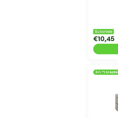
Su kortele
€10,45
2+1. *Į krepšel