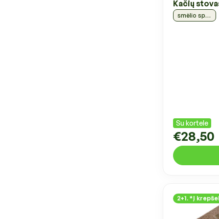
Kačių stov
smėlio spalvos, 64 cm
Su kortele
€28,50
2+1. *Į krepšel