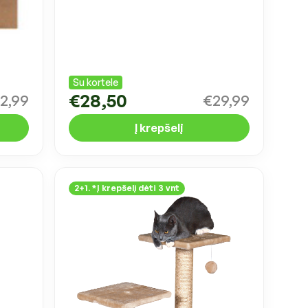
Su kortele
€28,50
2,99
€29,99
Į krepšelį
2+1. *Į krepšelį dėti 3 vnt