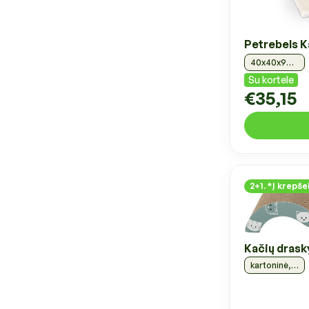
Petrebels K
40x40x90 cm, kreminė
Su kortele
€35,15
2+1. *Į krepšel
Kačių drask
kartoninė, mėtinė, 50x9x23 cm