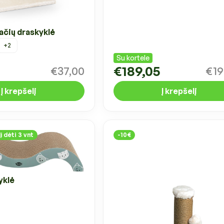
ačių draskyklė
+2
Su kortele
€189,05
€37,00
€19
Į krepšelį
Į krepšelį
į dėti 3 vnt
-10€
yklė