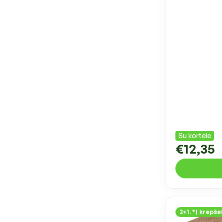
Su kortele
€12,35
2+1. *Į krepšel