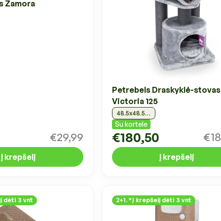
as Zamora
Petrebels Draskyklė-stovas
Victoria 125
48.5x48.5x125cm, pilkos spalvos
Su kortele
€180,50
€29,99
€18
Į krepšelį
Į krepšelį
į dėti 3 vnt
2+1. *Į krepšelį dėti 3 vnt