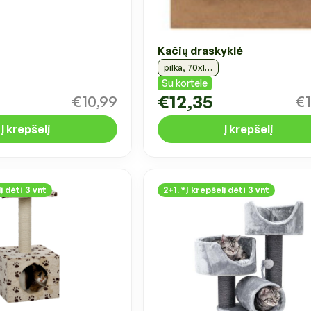
Kačių draskyklė
pilka, 70x17cm
Su kortele
€12,35
€10,99
€1
Į krepšelį
Į krepšelį
į dėti 3 vnt
2+1. *Į krepšelį dėti 3 vnt