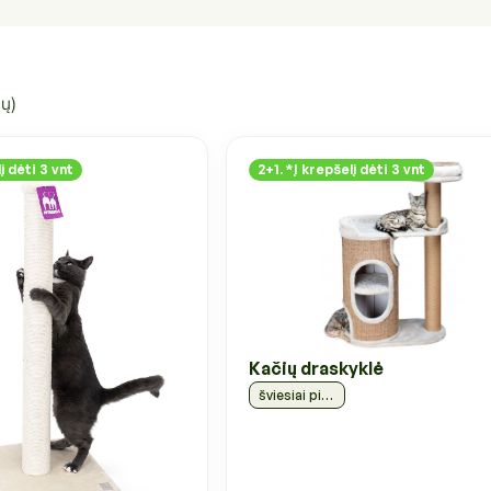
ių)
į dėti 3 vnt
2+1. *Į krepšelį dėti 3 vnt
Kačių draskyklė
šviesiai pilka, 117 cm