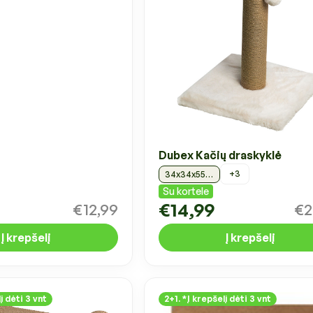
Dubex Kačių draskyklė
+3
34x34x55 cm, balta
Su kortele
€14,99
€12,99
€2
Į krepšelį
Į krepšelį
į dėti 3 vnt
2+1. *Į krepšelį dėti 3 vnt