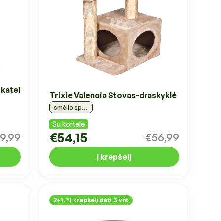
 katei
Trixie Valencia Stovas-draskyklė
smėlio spalvos, 71cm
Su kortele
€54,15
9,99
€56,99
Į krepšelį
2+1. *Į krepšelį dėti 3 vnt