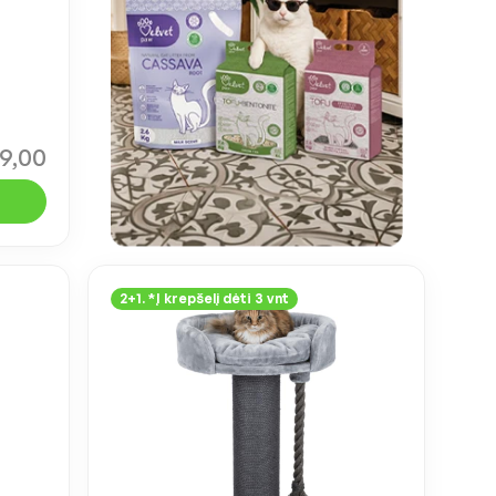
9,00
2+1. *Į krepšelį dėti 3 vnt