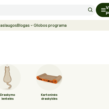
V
p
paslaugos
Blogas
Globos programa
Draskymo
Kartoninės
lentelės
draskyklės