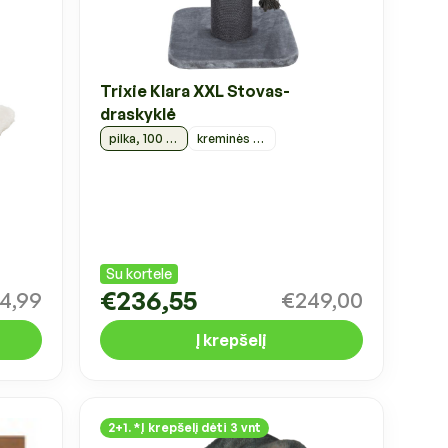
Trixie Klara XXL Stovas-
draskyklė
pilka, 100 cm
kreminės spalvos, 100 cm
Su kortele
€236,55
4,99
€249,00
Į krepšelį
2+1. *Į krepšelį dėti 3 vnt