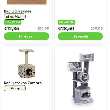
Kačių draskyklė
pilka, 70x17cm
Su kortele
Su kortele
€12,35
€28,50
€12,99
€29,99
Į krepšelį
Į krepšelį
Kačių stovas Zamora
smėlio spalvos, 64 cm