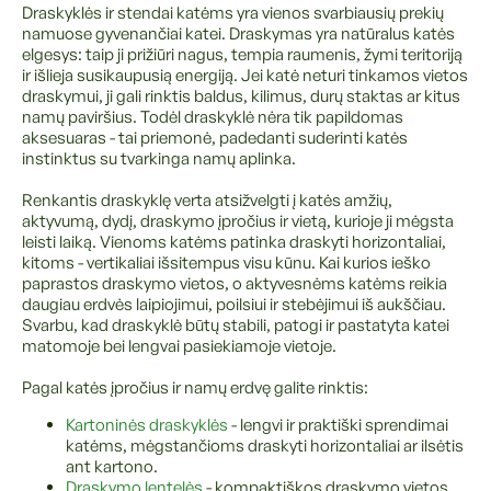
Draskyklės ir stendai katėms yra vienos svarbiausių prekių
namuose gyvenančiai katei. Draskymas yra natūralus katės
elgesys: taip ji prižiūri nagus, tempia raumenis, žymi teritoriją
ir išlieja susikaupusią energiją. Jei katė neturi tinkamos vietos
draskymui, ji gali rinktis baldus, kilimus, durų staktas ar kitus
namų paviršius. Todėl draskyklė nėra tik papildomas
aksesuaras - tai priemonė, padedanti suderinti katės
instinktus su tvarkinga namų aplinka.
Renkantis draskyklę verta atsižvelgti į katės amžių,
aktyvumą, dydį, draskymo įpročius ir vietą, kurioje ji mėgsta
leisti laiką. Vienoms katėms patinka draskyti horizontaliai,
kitoms - vertikaliai išsitempus visu kūnu. Kai kurios ieško
paprastos draskymo vietos, o aktyvesnėms katėms reikia
daugiau erdvės laipiojimui, poilsiui ir stebėjimui iš aukščiau.
Svarbu, kad draskyklė būtų stabili, patogi ir pastatyta katei
matomoje bei lengvai pasiekiamoje vietoje.
Pagal katės įpročius ir namų erdvę galite rinktis:
Kartoninės draskyklės
- lengvi ir praktiški sprendimai
katėms, mėgstančioms draskyti horizontaliai ar ilsėtis
ant kartono.
Draskymo lentelės
- kompaktiškos draskymo vietos,