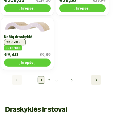
€208,05
€28,50
€219,00
€29,99
Į krepšelį
Į krepšelį
Kačių draskyklė
38x7x18 cm
Su kortele
€9,40
€9,89
Į krepšelį
1
2
3
…
6
Draskyklės ir stovai