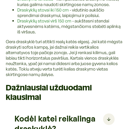
kurias galima naudoti skirtingose namų zonose.
Draskyklių stovai iki 150 cm
- vidutinio aukščio
sprendimai draskymui, laipiojimui ir poilsiui.
Draskyklių stovai virš 150 cm
- aukštesni stendai
aktyvesnėms katėms, mėgstančioms stebėti aplinką
iš viršaus.
Gera draskyklė turi atitikti realų katės elgesį. Jei katė mėgsta
draskyti sofos kampą, jai dažnai reikia vertikalios
alternatyvos toje pačioje zonoje. Jei ji renkasi kilimus, gali
labiau tikti horizontalus paviršius. Kartais vienos draskyklės
neužtenka, ypač jei namai didesni arba juose gyvena kelios
katės. Tokiu atveju verta turėti kelias draskymo vietas
skirtingose namų dalyse.
Dažniausiai užduodami
klausimai
Kodėl katei reikalinga
draskyklė?