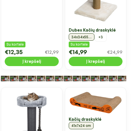
Dubex Kačių draskyklė
+3
34x34x55 cm, balta
Su kortele
Su kortele
€12,35
€14,99
€12,99
€24,99
Į krepšelį
Į krepšelį
Kačių draskyklė
41x7x24 cm