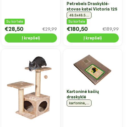
Petrebels Draskyklė-
stovas katei Victoria 125
48.5x48.5x125cm, pilkos spalvos
Su kortele
Su kortele
€28,50
€180,50
€29,99
€189,99
Į krepšelį
Į krepšelį
Kartoninė kačių
draskyklė
kartoninė, 29x43 cm