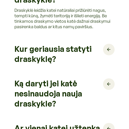
Draskyklė leidžia katei natūraliai prižiūrėti nagus,
tempti kūną, žymėti teritoriją ir išlieti energiją. Be
tinkamos draskymo vietos katė dažnai draskymui
pasirenka baldus ar kitus namų paviršius.
Kur geriausia statyti
draskyklę?
Ką daryti jei katė
nesinaudoja nauja
draskykle?
Ar vienai katei užtenka