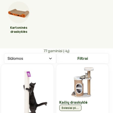
Higienos priemonės
Kraikai
Kirpykloms, parodoms
Transportavimo priemonės
Drabužiai ir batukai
Kartoninės
Veterinarinės prekės
draskyklės
Transportavimo priemonės
Pavadėliai, antkakliai, petnešos
Veterinarinės prekės
77 gaminiai (-ių)
Tualetai ir jų priedai
Filtrai
Kačių draskyklė
šviesiai pilka, 117 cm