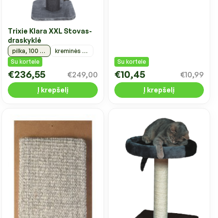
Trixie Klara XXL Stovas-
draskyklė
pilka, 100 cm
kreminės spalvos, 100 cm
Su kortele
Su kortele
€236,55
€10,45
€249,00
€10,99
Į krepšelį
Į krepšelį