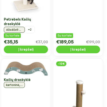
Petrebels Kačių
draskyklė
+2
40x40x90 cm, kreminė
Su kortele
Su kortele
€35,15
€189,05
€37,00
€199,00
Į krepšelį
Į krepšelį
-10€
Kačių draskyklė
kartoninė, mėtinė, 50x9x23 cm