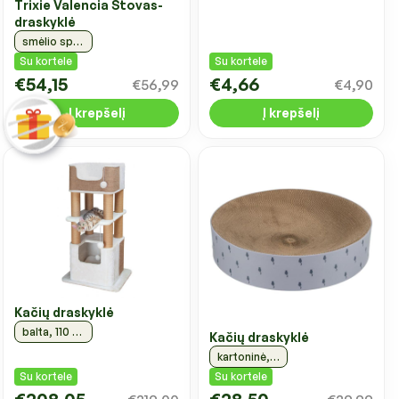
Trixie Valencia Stovas-
draskyklė
smėlio spalvos, 71cm
Su kortele
Su kortele
€54,15
€4,66
€56,99
€4,90
Į krepšelį
Į krepšelį
Kačių draskyklė
balta, 110 cm
Kačių draskyklė
kartoninė, violetinė , 45x10 cm
Su kortele
Su kortele