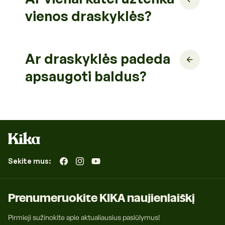
vienos draskyklės?
Ar draskyklės padeda
apsaugoti baldus?
Sekite mus:
„Facebook“
„Instagram“
„YouTube“
Prenumeruokite KIKA naujienlaiškį
Pirmieji sužinokite apie aktualiausius pasiūlymus!