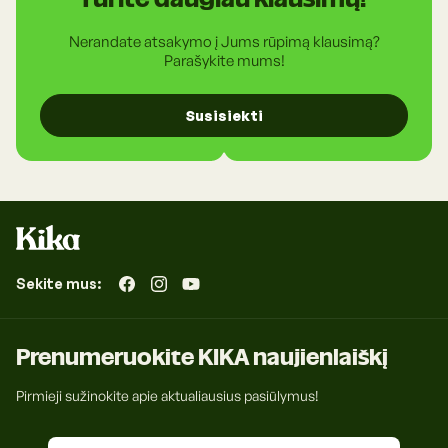
Nerandate atsakymo į Jums rūpimą klausimą?
Parašykite mums!
Susisiekti
Sekite mus:
„Facebook“
„Instagram“
„YouTube“
Prenumeruokite KIKA naujienlaiškį
Pirmieji sužinokite apie aktualiausius pasiūlymus!