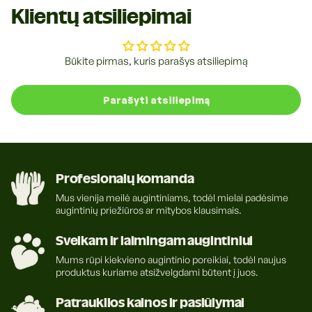
Klientų atsiliepimai
Klasikinio stiliaus draskyklė puikiai derės prie bet kokio
namų interjero.
Saugūs baldai
Būkite pirmas, kuris parašys atsiliepimą
Suteikdami katei specialią vietą, kurioje ji gali galąsti
nagus, galėsite būti ramūs, jog namų sienos, baldų
Parašyti atsiliepimą
šonai ir kiti daiktai liks saugūs ir nesudraskyti.
Patogu
šią kačių draskyklę galite pritvirtinti bet kur - ji neužima
daug vietos, kaip kitos įprastinės draskyklės.
Profesionalų komanda
Mus vienija meilė augintiniams, todėl mielai padėsime
Savybės:
augintinių priežiūros ar mitybos klausimais.
Sudėtis: sizalis, medienos plokštė.
Sveikam ir laimingam augintiniui
Spalva - pilka
Matmenys: 70x17cm
Mums rūpi kiekvieno augintinio poreikiai, todėl naujus
produktus kuriame atsižvelgdami būtent į juos.
Gamintojas:
"Trixie", Vokietija.
Patrauklios kainos ir pasiūlymai