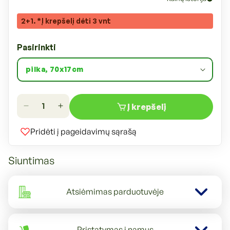
2+1. *Į krepšelį dėti 3 vnt
Pasirinkti
Į krepšelį
Sumažinti
Padidinti
Kačių
Kačių
Pridėti į pageidavimų sąrašą
draskyklė
draskyklė
kiekį
kiekį
Siuntimas
Atsiėmimas parduotuvėje
Pristatymas į namus