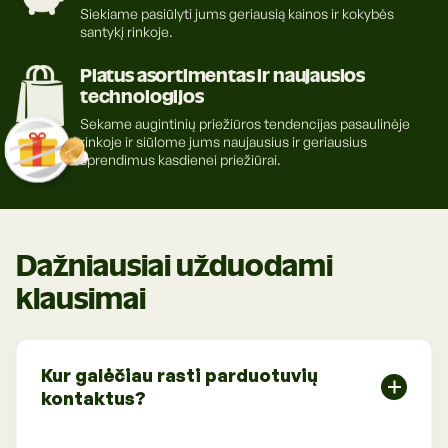
Siekiame pasiūlyti jums geriausią kainos ir kokybės
santykį rinkoje.
Platus asortimentas ir naujausios
technologijos
Sekame augintinių priežiūros tendencijas pasaulinėje
rinkoje ir siūlome jums naujausius ir geriausius
sprendimus kasdienei priežiūrai.
Dažniausiai užduodami
klausimai
Kur galėčiau rasti parduotuvių
kontaktus?
Parduotuvių adresus, telefonus bei darbo laikus