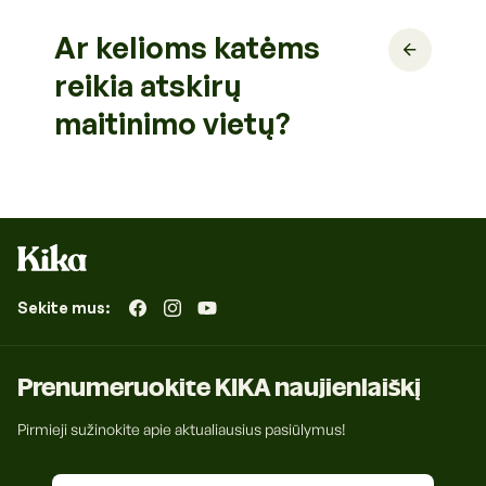
Ar kelioms katėms
reikia atskirų
maitinimo vietų?
Sekite mus:
„Facebook“
„Instagram“
„YouTube“
Prenumeruokite KIKA naujienlaiškį
Pirmieji sužinokite apie aktualiausius pasiūlymus!