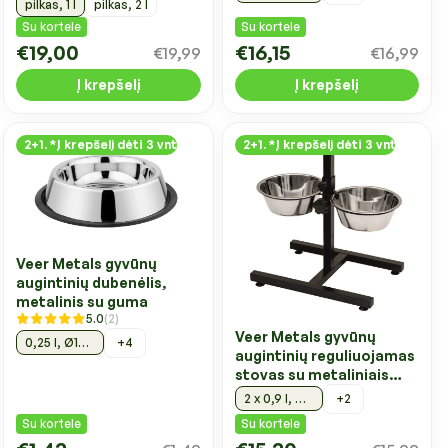
pilkas, 1 l
pilkas, 2 l
Su kortele
Su kortele
€19,00
€16,15
€19,99
€16,99
Į krepšelį
Į krepšelį
2+1. *Į krepšelį dėti 3 vnt
2+1. *Į krepšelį dėti 3 vnt
Veer Metals gyvūnų
augintinių dubenėlis,
metalinis su guma
5.0
(2)
Veer Metals gyvūnų
+4
0,25 l, Ø15 cm
augintinių reguliuojamas
stovas su metaliniais
dubenėliais
+2
2 x 0,9 l, Ø2x17 cm
Su kortele
Su kortele