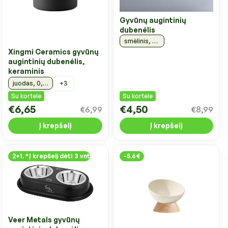
Gyvūnų augintinių
dubenėlis
smėlinis, 52x30x1 cm
Xingmi Ceramics gyvūnų
augintinių dubenėlis,
keraminis
+3
juodas, 0,4 l, 13x5 cm
Su kortele
Su kortele
€6,65
€4,50
€6,99
€8,99
Į krepšelį
Į krepšelį
2+1. *Į krepšelį dėti 3 vnt
-5.6€
Veer Metals gyvūnų