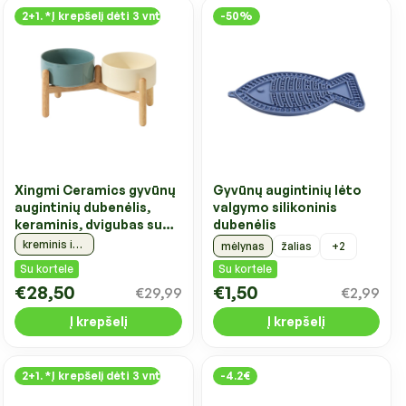
2+1. *Į krepšelį dėti 3 vnt
-50%
Xingmi Ceramics gyvūnų
Gyvūnų augintinių lėto
augintinių dubenėlis,
valgymo silikoninis
keraminis, dvigubas su
dubenėlis
stovu
kreminis ir tamsiai žalsvas, 2 x 0,85 l, 29x16,5 cm
+2
mėlynas
žalias
Su kortele
Su kortele
€28,50
€1,50
€29,99
€2,99
Į krepšelį
Į krepšelį
2+1. *Į krepšelį dėti 3 vnt
-4.2€