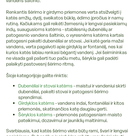
vandens šaltinio.
Renkantis šėrimo ir girdymo priemones verta atsižvelgti į
katės amžių, dydį, sveikatos būklę, ėdimo įpročius ir namų
rutiną. Kačiukams gali reikėti žemesnių ir lengvai pasiekiamų
indų, suaugusioms katėms - stabilesnių dubenėlių ar
patogesnio vandens šaltinio, o vyresnėms katėms kartais
patogesni pakelti dubenėliai ar stovai. Jei katė geria mažai
vandens, verta pagalvoti apie girdyklą ar fontanėlį, nes kai
kurios katės labiau renkasi bėgantį vandenį. Jei šeimininkas
ne visada gali pašerti tuo pačiu metu, šėrykla gali padėti
palaikyti pastovesnį šėrimo ritmą.
Šioje kategorijoje galite rinktis:
Dubenėliai ir stovai katėms
- maistui ir vandeniui skirti
dubenėliai, pakelti stovai ir patogesni šėrimo
sprendimai.
Girdyklos katėms
- vandens indai, fontanėliai ir kitos
priemonės, skatinančios katę daugiau gerti.
Šėryklos katėms
- priemonės patogesniam maisto
pateikimui, dozavimui ar jauniklių maitinimui.
Svarbiausia, kad katės šėrimo vieta būtų rami, švari ir lengvai