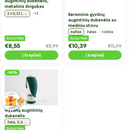
augintinių dubenėlis,
metalinis dvigubas
+2
2 x 0,22 l, Ø2x11,5 cm
Keraminis gyvūnų
augintinių dubenėlis su
mediniu stovu
baltas
žalias
rožinis
Su kortele
Su kortele
€8,55
€10,39
€8,99
€15,99
Į krepšelį
Į krepšelį
-50%
Gyvūnų augintinių
dubenėlis
žalia, 0,6 l, 9x9x25 cm
Su kortele