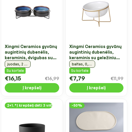
Xingmi Ceramics gyvūnų
Xingmi Ceramics gyvūnų
augintinių dubenėlis,
augintinių dubenėlis,
keraminis, dvigubas su
keraminis su geležiniu
geležiniu rėmu
rėmu
juodas, 2 x 0,4 l, 28,5x14,5x7 cm
baltas, 0,6 l, 15x10x8 cm
Su kortele
Su kortele
€16,15
€7,79
€16,99
€11,99
Į krepšelį
Į krepšelį
2+1. *Į krepšelį dėti 3 vnt
-50%