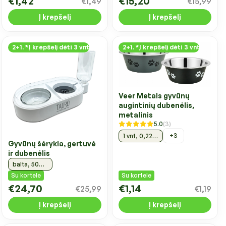
€1,42
€15,20
€1,49
€15,99
Į krepšelį
Į krepšelį
2+1. *Į krepšelį dėti 3 vnt
2+1. *Į krepšelį dėti 3 vnt
Veer Metals gyvūnų
augintinių dubenėlis,
metalinis
5.0
(3)
+3
1 vnt, 0,22 l, Ø11,5 cm
Gyvūnų šėrykla, gertuvė
ir dubenėlis
balta, 500 ml
Su kortele
Su kortele
€24,70
€1,14
€25,99
€1,19
Į krepšelį
Į krepšelį