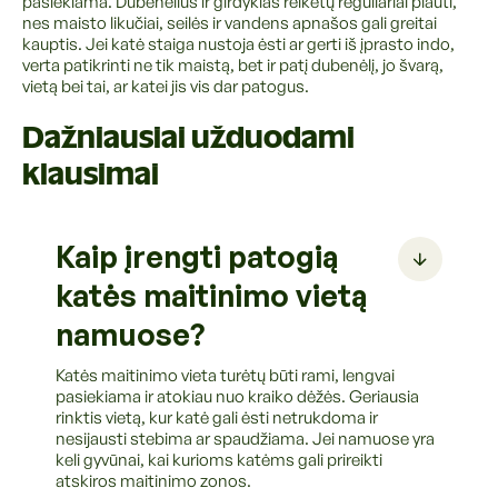
pasiekiama. Dubenėlius ir girdyklas reikėtų reguliariai plauti,
nes maisto likučiai, seilės ir vandens apnašos gali greitai
kauptis. Jei katė staiga nustoja ėsti ar gerti iš įprasto indo,
verta patikrinti ne tik maistą, bet ir patį dubenėlį, jo švarą,
vietą bei tai, ar katei jis vis dar patogus.
Dažniausiai užduodami
klausimai
Kaip įrengti patogią
katės maitinimo vietą
namuose?
Katės maitinimo vieta turėtų būti rami, lengvai
pasiekiama ir atokiau nuo kraiko dėžės. Geriausia
rinktis vietą, kur katė gali ėsti netrukdoma ir
nesijausti stebima ar spaudžiama. Jei namuose yra
keli gyvūnai, kai kurioms katėms gali prireikti
atskiros maitinimo zonos.