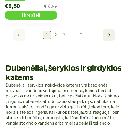
€8,50
€16,99
Į krepšelį
1
2
3
…
11
Dubenėliai, šeryklos ir girdyklos
katėms
Dubenėliai, šėryklos ir girdyklos katėms yra kasdienės
mitybos ir vandens vartojimo priemonės, kurios turi būti
patogios ne tik šeimininkui, bet ir pačiai katei. Nors iš pirmo
žvilgsnio dubenėlis atrodo paprastas pirkinys, netinkama
forma, aukštis, medžiaga ar vieta gali turėti įtakos tam, kaip
noriai katė ėda ir geria. Kai kurios katės jautriai reaguoja į per
siaurus dubenėlius, nemėgsta, kai ūsai liečiasi prie kraštų,
vengia stovinčio vandens arba mieliau geria iš tekančio