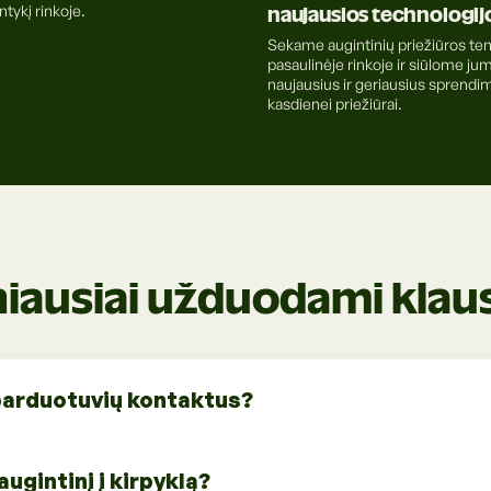
tykį rinkoje.
naujausios technologij
Sekame augintinių priežiūros te
pasaulinėje rinkoje ir siūlome ju
naujausius ir geriausius sprendi
kasdienei priežiūrai.
iausiai užduodami klau
 parduotuvių kontaktus?
onus bei darbo laikus rasite
augintinį į kirpyklą?