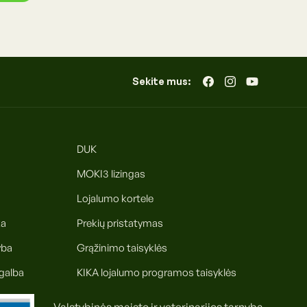
Sekite mus:
„Facebook“
„Instagram“
„YouTube“
DUK
MOKI3 lizingas
Lojalumo kortele
ka
Prekių pristatymas
yba
Grąžinimo taisyklės
galba
KIKA lojalumo programos taisyklės