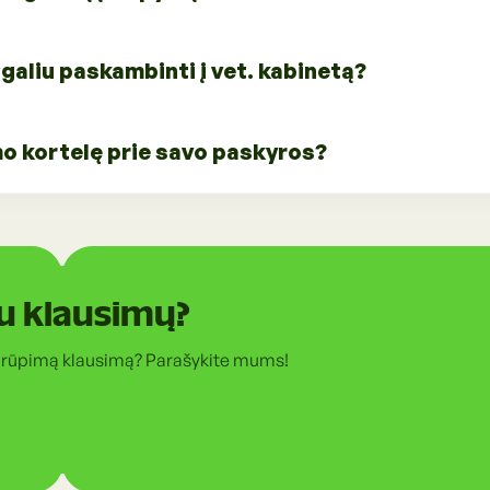
rpyklą reikėtų susisiekus
galiu paskambinti į vet. kabinetą?
is, kuriuos rasite polapyje "Kirpyklos".
 paslaugoms išankstinė registracija būtina.
efonus, darbo laikus bei adresus
mo kortelę prie savo paskyros?
augos".
nkstinė registracija yra būtina.
ojalumo kortelę prie paskyros,
rtelė".
u klausimų?
 rūpimą klausimą? Parašykite mums!