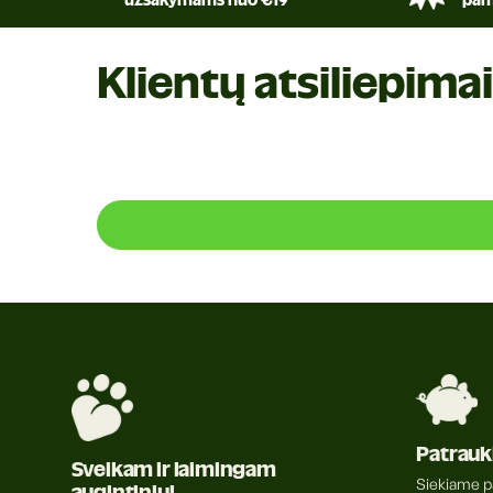
užsakymams nuo €19
pam
Klientų atsiliepimai
Patraukl
Sveikam ir laimingam
Siekiame pa
augintiniui