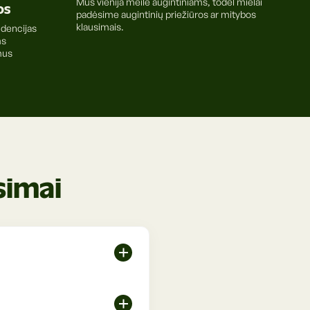
Mus vienija meilė augintiniams, todėl mielai
os
padėsime augintinių priežiūros ar mitybos
klausimais.
ndencijas
ms
mus
simai