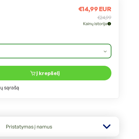
€14,99 EUR
Išpardav
Įprasta
€24,99
kaina
kaina
Kainų istorija
Į krepšelį
mų sąrašą
Pristatymas į namus