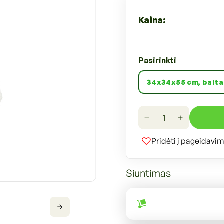
Kaina:
Pasirinkti
Sumažinti
Padidinti
Dubex
Dubex
Pridėti į pageidavi
Kačių
Kačių
draskyklė
draskyklė
kiekį
kiekį
Siuntimas
Atidaryti
mediją
modaliniame
lange