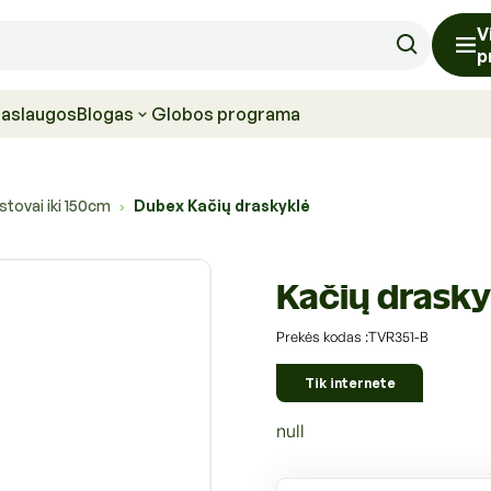
V
p
paslaugos
Blogas
Globos programa
stovai iki 150cm
Dubex Kačių draskyklė
›
Kačių drasky
S
Prekės kodas :TVR351-B
K
U
Tik internete
k
o
null
d
a
s
: