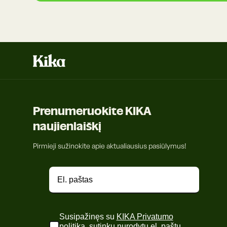
Prenumeruokite KIKA
naujienlaiškį
Pirmieji sužinokite apie aktualiausius pasiūlymus!
Susipažinęs su
KIKA Privatumo
politika
, sutinku nurodytu el. paštu