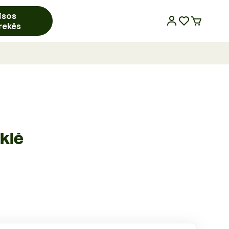
isos
rekės
klė