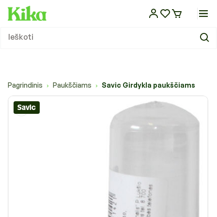
Eiti į
turinį
Sausas maistas
Dubenėliai ir stovai
Atbaidantys lašai
Pavadėliai
Guoliai ir gultai
Laisvalaikio praleidimo žaislai
Nagų kirpimas
Kvapų ir dėmių šalinimo priemonės
Kirpimo žirklės, mašinėlės ir šepečiai
Paltai ir striukės
Kelionėms automobiliu
Veterinarinis maistas šunims
Sausas maistas
Dubenėliai ir stovai
Žirklės, mašinėlės ir šepečiai
Kirpimo žirklės, mašinėlės ir šepečiai
Guoliai ir gultai
Kartoninės draskyklės
Laisvalaikio žaislai
Silikoniniai kraikai
Kelionėms automobiliu
Veterinarinės apsaugos priemonės
Antkakliai
Tualetai
Maistas
Maistas
Maistas
Maistas ropliams
Difuzoriai
KIKA leidinys
Ieškoti
Maistas ir papildai
Maistas ir papildai
Konservai
Girdyklos
Atbaidantys antkakliai
Antsnukiai
Vėsinantys guoliai ir kilimėliai
Lavinantys žaislai
Kirpimo žirklės, mašinėlės ir jų priedai
Sauskelnės ir palutės
Kosmetikos priemonės
Megztiniai
Kelionėms dviračiu
Veterinarinės apsaugos priemonės
Konservai
Girdyklos
Akių ir ausų priežiūra
Šampūnai ir kosmetika
Vėsinantys guoliai ir kilimėliai
Draskymo lentelės
Lavinantys žaislai
Bentonitiniai kraikai
Kelionėms dviračiu
Veterinarinis maistas
Vedžiojimo komplektai
Tualetų priedai
Vitaminai ir mineralai
Skanėstai
Pašaras tvenkinių žuvims
Terariumai ir jų įrankiai
Eteriniai aliejai
Straipsniai
Dubenėliai, stovai, girdyklos ir
Dubenėliai ir girdyklos
šunims
šėryklos
Skanėstai
Šėryklos
Atbaidantys purškalai
Petnešos
Funkciniai guoliai
Sportiniai žaislai
Ausų, akių ir pėdų priežiūra
Tualeto reikmenys
Džiovinimo aparatai augintiniams
Kombinezonai
Krepšiai, narvai transportui
Skanėstai
Šėryklos
Nagų kirpimas
Džiovinimo aparatai
Funkciniai guoliai
Draskyklių stovai iki 150cm
Pjuveniniai granuliuoti kraikai
Krepšiai, narvai transportui
Sauskelnės ir palutės
Skanėstai
Inkilai, lesyklos, girdyklos
Akvariumai ir spintelės
Valymas ir priežiūra
Nešiojamos gertuvės
KIKA TV
Atbaidančios priemonės
Pagrindinis
Paukščiams
Savic Girdykla paukščiams
›
›
Atbaidančios priemonės
Vitaminai ir papildai
Atbaidantys šampūnai
Antkakliai
Pledai
Kalėdiniai žaislai
Šampūnai ir kitos kosmetikos
Stalai ir kiti įrankiai
Lietpalčiai
Rankinės transportui
Vitaminai ir papildai
Šampūnai ir kosmetika
Stalai ir kiti įrankiai
Pledai
Draskyklių stovai virš 150cm
Bio kraikai
Rankinės transportui
Kvapų ir dėmių šalinimo priemonės
Narvai
Narvai ir priedai
Akvariumų valymas ir priežiūra
Šildymas ir apšvietimas ropliams
Kitos prekės
Enciklopedija
priemonės
Pavadėliai, antsnukiai, petnešos
Savic
Priežiūros priemonės
Priedai vedžiojimui
Batai
Rankšluosčiai
Higienos ir valymo priemonės
Vitaminai ir papildai
Akvariumų filtrai
Namų kvapai
Rankšluosčiai
Dresūros priemonės
Kirpykloms, parodoms
Skarelės
Transportavimo priemonės
Kraikas, smėlis
Šildymas ir apšvietimas
Guoliai, gultai ir patiesimai
Guoliai, gultai ir patiesimai
Dekoracijos, gruntas
Žaislai
Pompos
Draskyklės ir stovai
Priežiūros priemonės
Žaislai