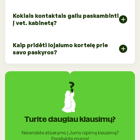
Užregistruoti augintinį į kirpyklą reikėtų susisiekus
Kokiais kontaktais galiu paskambinti
tiesiogiai kirpyklų kontaktais, kuriuos rasite
į vet. kabinetą?
polapyje "Kirpyklos".
Visoms kirpimo / maudymo paslaugoms
Veterinarijos kabinetų telefonus, darbo laikus bei
išankstinė registracija būtina.
Kaip pridėti lojalumo kortelę prie
adresus
savo paskyros?
rasite polapyje "Vet. paslaugos".
Visoms VET paslaugoms išankstinė registracija
Instrukciją, kaip pridėti lojalumo kortelę prie
yra būtina.
paskyros,
rasite skiltyje "Lojalumo kortelė".
Turite daugiau klausimų?
Nerandate atsakymo į Jums rūpimą klausimą?
Parašykite mums!