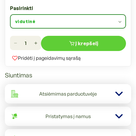
Pasirinkti
Į krepšelį
Sumažinti
Padidinti
Savic
Savic
Pridėti į pageidavimų sąrašą
Girdykla
Girdykla
paukščiams
paukščiams
Siuntimas
kiekį
kiekį
Atsiėmimas parduotuvėje
Pristatymas į namus