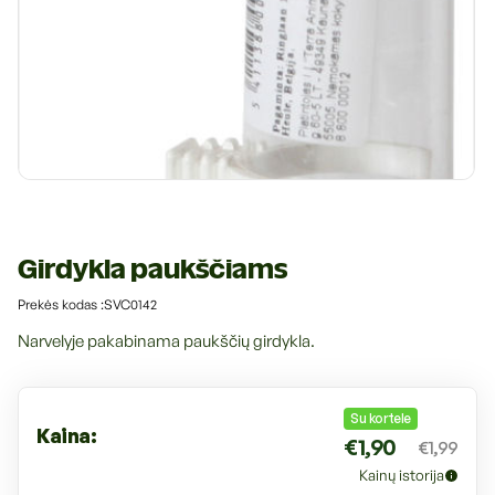
Higienos priemonės
Kraikai
Kirpykloms, parodoms
Transportavimo priemonės
Drabužiai ir batukai
Veterinarinės prekės
Transportavimo priemonės
Pavadėliai, antkakliai, petnešos
Atidaryti
mediją
Veterinarinės prekės
modaliniame
Tualetai ir jų priedai
lange
Girdykla paukščiams
S
Prekės kodas :SVC0142
K
U
Narvelyje pakabinama paukščių girdykla.
k
o
d
a
Įprasta
Su kortele
s
Kaina:
:
€1,90
€1,99
kaina
Kainų istorija