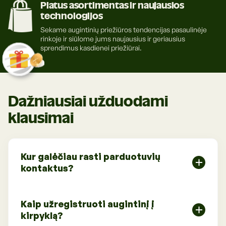
Platus asortimentas ir naujausios
technologijos
Sekame augintinių priežiūros tendencijas pasaulinėje
rinkoje ir siūlome jums naujausius ir geriausius
sprendimus kasdienei priežiūrai.
Dažniausiai užduodami
klausimai
Kur galėčiau rasti parduotuvių
kontaktus?
Parduotuvių adresus, telefonus bei darbo laikus
rasite
Kaip užregistruoti augintinį į
polapyje "Parduotuvės".
kirpyklą?