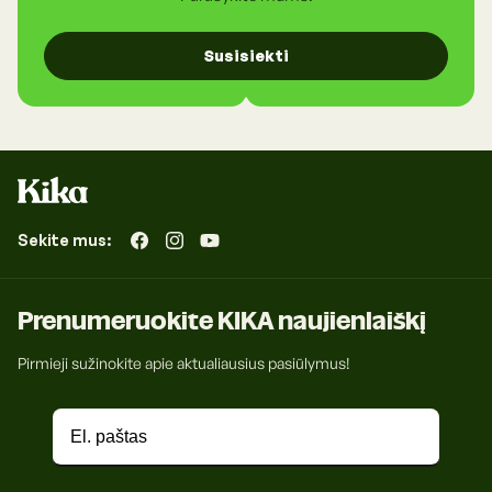
Susisiekti
Sekite mus:
„Facebook“
„Instagram“
„YouTube“
Prenumeruokite KIKA naujienlaiškį
Pirmieji sužinokite apie aktualiausius pasiūlymus!