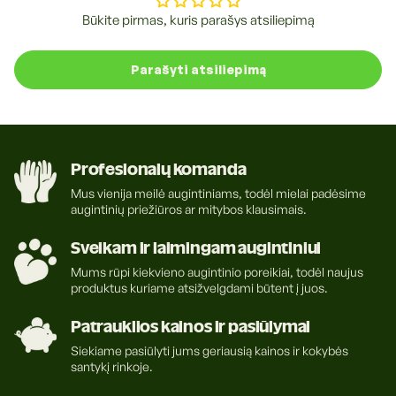
Būkite pirmas, kuris parašys atsiliepimą
Parašyti atsiliepimą
Profesionalų komanda
Mus vienija meilė augintiniams, todėl mielai padėsime
augintinių priežiūros ar mitybos klausimais.
Sveikam ir laimingam augintiniui
Mums rūpi kiekvieno augintinio poreikiai, todėl naujus
produktus kuriame atsižvelgdami būtent į juos.
Patrauklios kainos ir pasiūlymai
Siekiame pasiūlyti jums geriausią kainos ir kokybės
santykį rinkoje.