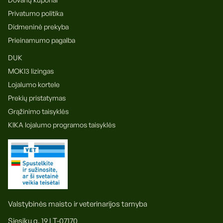
Privatumo politika
Didmeninė prekyba
Prieinamumo pagalba
DUK
MOKI3 lizingas
Lojalumo kortele
Prekių pristatymas
Grąžinimo taisyklės
KIKA lojalumo programos taisyklės
Valstybinės maisto ir veterinarijos tarnyba
Siesikų g. 19 LT-07170