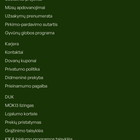
Mūsų apdovanojimai
Užsakymų prenumerata
Pirkimo-pardavimo sutartis
Gyvūnų globos programa
Karjera
Kontaktai
Dovanų kuponai
Privatumo politika
Didmeninė prekyba
Prieinamumo pagalba
DUK
MOKI3 lizingas
Lojalumo kortele
Prekių pristatymas
Grąžinimo taisyklės
KIKA lojalumo programos taisyklės