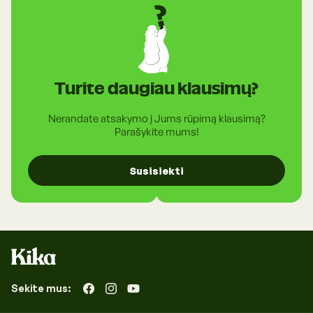
rasite skiltyje "Lojalumo kortelė".
Turite daugiau klausimų?
Nerandate atsakymo į Jums rūpimą klausimą?
Parašykite mums!
Susisiekti
Sekite mus:
„Facebook“
„Instagram“
„YouTube“