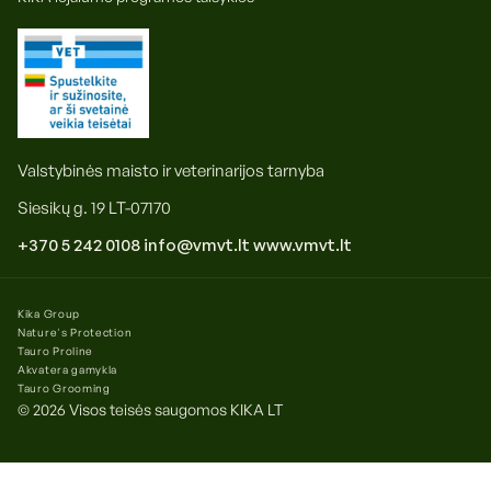
Valstybinės maisto ir veterinarijos tarnyba
Siesikų g. 19 LT-07170
+370 5 242 0108
info@vmvt.lt
www.vmvt.lt
Kika Group
Nature's Protection
Tauro Proline
Akvatera gamykla
Tauro Grooming
© 2026 Visos teisės saugomos
KIKA LT