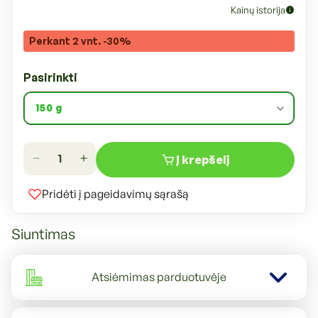
Kainų istorija
Perkant 2 vnt. -30%
Pasirinkti
Į krepšelį
Sumažinti
Padidinti
Begrūdis
Begrūdis
Pridėti į pageidavimų sąrašą
suaugusių,
suaugusių,
visų
visų
Siuntimas
veislių
veislių
raudonkailių
raudonkailių
šunų
šunų
Atsiėmimas parduotuvėje
pašaro
pašaro
papildas
papildas