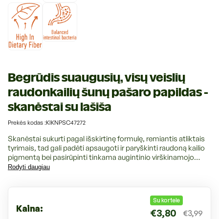
Begrūdis suaugusių, visų veislių
raudonkailių šunų pašaro papildas -
skanėstai su lašiša
S
Prekės kodas :KIKNPSC47272
K
U
Skanėstai sukurti pagal išskirtinę formulę, remiantis atliktais
k
tyrimais, tad gali padėti apsaugoti ir paryškinti raudoną kailio
o
pigmentą bei pasirūpinti tinkama augintinio virškinamojo
d
trakto veikla.
a
Rodyti daugiau
s
:
Įprasta
Su kortele
Kaina:
€3,80
€3,99
kaina