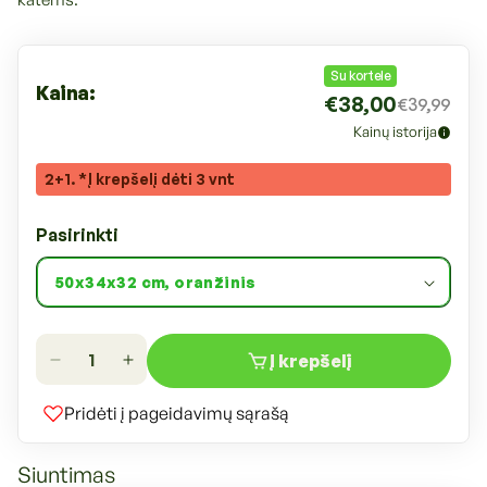
s
:
Įprasta
Su kortele
Kaina:
€38,00
€39,99
kaina
Kainų istorija
2+1. *Į krepšelį dėti 3 vnt
Pasirinkti
Į krepšelį
Sumažinti
Padidinti
Kaning
Kaning
Pridėti į pageidavimų sąrašą
Gyvūnų
Gyvūnų
augintinių
augintinių
Siuntimas
transportavimo
transportavimo