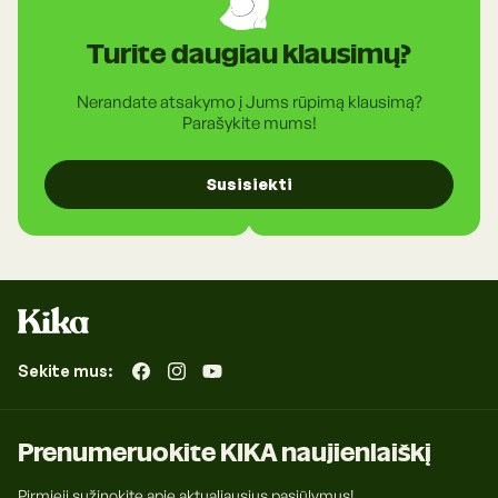
Turite daugiau klausimų?
Nerandate atsakymo į Jums rūpimą klausimą?
Parašykite mums!
Susisiekti
Sekite mus:
„Facebook“
„Instagram“
„YouTube“
Prenumeruokite KIKA naujienlaiškį
Pirmieji sužinokite apie aktualiausius pasiūlymus!