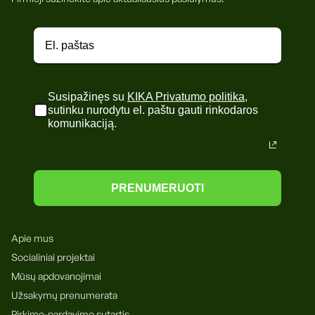
Susipažinęs su
KIKA Privatumo politika
,
sutinku nurodytu el. paštu gauti rinkodaros
komunikaciją.
PRENUMERUOTI
Apie mus
Socialiniai projektai
Mūsų apdovanojimai
Užsakymų prenumerata
Pirkimo-pardavimo sutartis