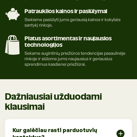
Savybės:
Patrauklios kainos ir pasiūlymai
Matmenys: 50x34x32 cm.
Siekiame pasiūlyti jums geriausią kainos ir kokybės
Spalva: oranžinė, rožinė, žalia, tamsiai mėlyna, šviesiai
santykį rinkoje.
mėlyna.
Platus asortimentas ir naujausios
Pagaminta
Kinijoje.
technologijos
Sekame augintinių priežiūros tendencijas pasaulinėje
rinkoje ir siūlome jums naujausius ir geriausius
sprendimus kasdienei priežiūrai.
Dažniausiai užduodami
klausimai
Kur galėčiau rasti parduotuvių