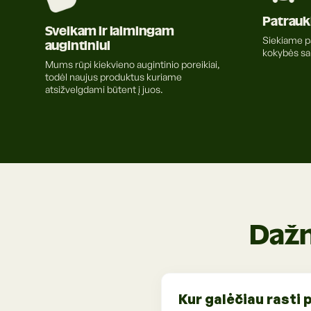
Patraukl
Sveikam ir laimingam
Siekiame pa
augintiniui
kokybės san
Mums rūpi kiekvieno augintinio poreikiai,
todėl naujus produktus kuriame
atsižvelgdami būtent į juos.
Dažn
Kur galėčiau rasti