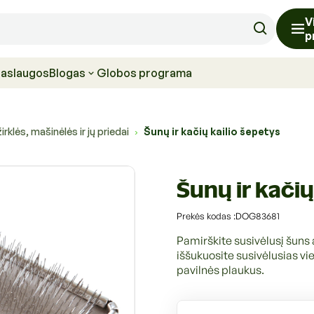
V
p
paslaugos
Blogas
Globos programa
irklės, mašinėlės ir jų priedai
Šunų ir kačių kailio šepetys
›
Šunų ir kačių
S
Prekės kodas :DOG83681
K
U
Pamirškite susivėlusį šuns 
k
iššukuosite susivėlusias viet
o
pavilnės plaukus.
d
a
s
: