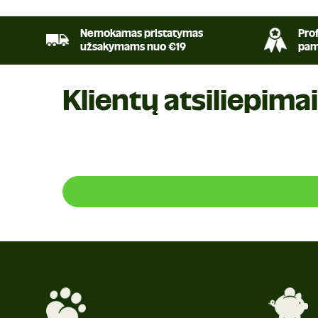
Nemokamas pristatymas
Prof
užsakymams nuo €19
pam
Klientų atsiliepimai