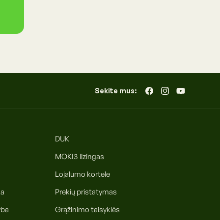
Sekite mus:
„Facebook“
„Instagram“
„YouTube“
DUK
MOKI3 lizingas
Lojalumo kortele
ka
Prekių pristatymas
yba
Grąžinimo taisyklės