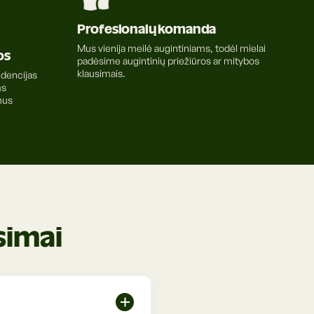
Profesionalų komanda
Mus vienija meilė augintiniams, todėl mielai
os
padėsime augintinių priežiūros ar mitybos
klausimais.
ndencijas
ms
mus
simai