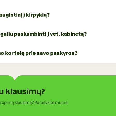
onus bei darbo laikus rasite
augintinį į kirpyklą?
rpyklą reikėtų susisiekus
galiu paskambinti į vet. kabinetą?
is, kuriuos rasite polapyje "Kirpyklos".
 paslaugoms išankstinė registracija būtina.
efonus, darbo laikus bei adresus
mo kortelę prie savo paskyros?
augos".
nkstinė registracija yra būtina.
ojalumo kortelę prie paskyros,
rtelė".
u klausimų?
 rūpimą klausimą? Parašykite mums!