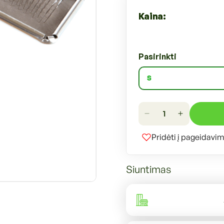
Kaina:
Pasirinkti
Sumažinti
Padidinti
Šunų
Šunų
Pridėti į pageidavi
ir
ir
kačių
kačių
kailio
kailio
Siuntimas
šepetys
šepetys
kiekį
kiekį