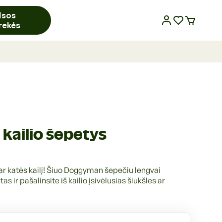
isos
rekės
 kailio šepetys
ar katės kailį! Šiuo Doggyman šepečiu lengvai
as ir pašalinsite iš kailio įsivėlusias šiukšles ar