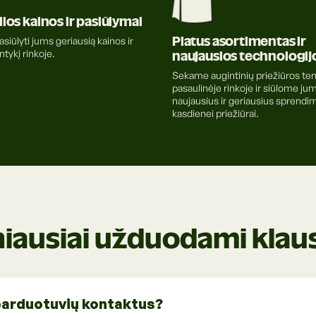
ios kainos ir pasiūlymai
siūlyti jums geriausią kainos ir
Platus asortimentas ir
tykį rinkoje.
naujausios technologij
Sekame augintinių priežiūros te
pasaulinėje rinkoje ir siūlome ju
naujausius ir geriausius sprendi
kasdienei priežiūrai.
iausiai užduodami klau
 parduotuvių kontaktus?