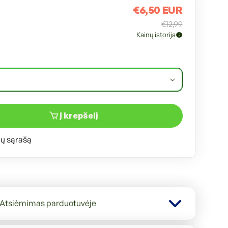
€6,50 EUR
Išpardav
Įprasta
€12,99
kaina
kaina
Kainų istorija
Į krepšelį
mų sąrašą
Atsiėmimas parduotuvėje