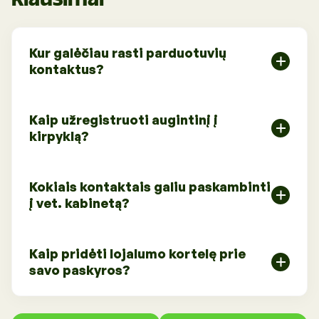
Kur galėčiau rasti parduotuvių
kontaktus?
Parduotuvių adresus, telefonus bei darbo laikus
rasite
Kaip užregistruoti augintinį į
polapyje "Parduotuvės".
kirpyklą?
Užregistruoti augintinį į kirpyklą reikėtų susisiekus
Kokiais kontaktais galiu paskambinti
tiesiogiai kirpyklų kontaktais, kuriuos rasite
į vet. kabinetą?
polapyje "Kirpyklos".
Visoms kirpimo / maudymo paslaugoms
Veterinarijos kabinetų telefonus, darbo laikus bei
išankstinė registracija būtina.
Kaip pridėti lojalumo kortelę prie
adresus
savo paskyros?
rasite polapyje "Vet. paslaugos".
Visoms VET paslaugoms išankstinė registracija
Instrukciją, kaip pridėti lojalumo kortelę prie
yra būtina.