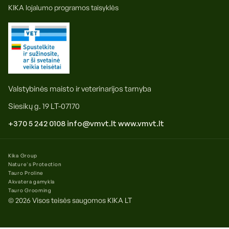
KIKA lojalumo programos taisyklės
Valstybinės maisto ir veterinarijos tarnyba
Siesikų g. 19 LT-07170
+370 5 242 0108
info@vmvt.lt
www.vmvt.lt
Kika Group
Nature's Protection
Tauro Proline
Akvatera gamykla
Tauro Grooming
© 2026 Visos teisės saugomos
KIKA LT