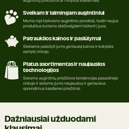
augintinių priežiūros ar mitybos klausimais.
Sveikam ir laimingam augintiniui
Mums rūpi kiekvieno augintinio poreikiai, todėl naujus
produktus kuriame atsižvelgdami būtent į juos.
Patrauklios kainos ir pasiūlymai
Siekiame pasiūlyti jums geriausią kainos ir kokybės
santykį rinkoje.
Platus asortimentas ir naujausios
technologijos
Sekame augintinių priežiūros tendencijas pasaulinėje
rinkoje ir siūlome jums naujausius ir geriausius
sprendimus kasdienei priežiūrai.
Dažniausiai užduodami
klausimai