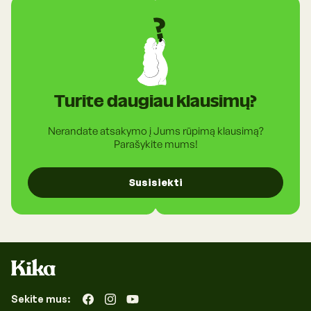
paskyros,
rasite skiltyje "Lojalumo kortelė".
Turite daugiau klausimų?
Nerandate atsakymo į Jums rūpimą klausimą?
Parašykite mums!
Susisiekti
Sekite mus:
„Facebook“
„Instagram“
„YouTube“