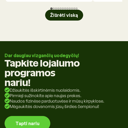
Žiūrėti viską
Dar daugiau vizgančių uodegyčių!
Tapkite lojalumo
programos
nariu!
Džiaukitės išskirtinėmis nuolaidomis.
Pirmieji sužinokite apie naujas prekes.
Naudos fizinėse parduotuvėse ir mūsų kirpyklose.
Mėgaukitės dovanomis jūsų širdies čempionui!
Tapti nariu