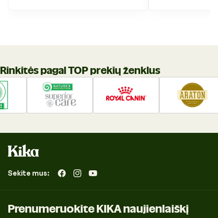
Rinkitės pagal TOP prekių ženklus
Sekite mus:
„Facebook“
„Instagram“
„YouTube“
Prenumeruokite KIKA naujienlaiškį