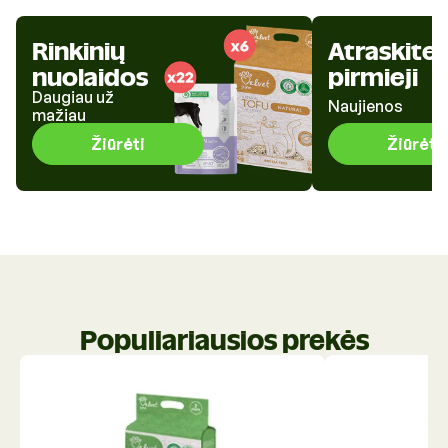
Rinkinių
Atraskite
nuolaidos
pirmieji
Daugiau už
Naujienos
mažiau
Žiūrėti
Žiūrėti
Populiariausios prekės