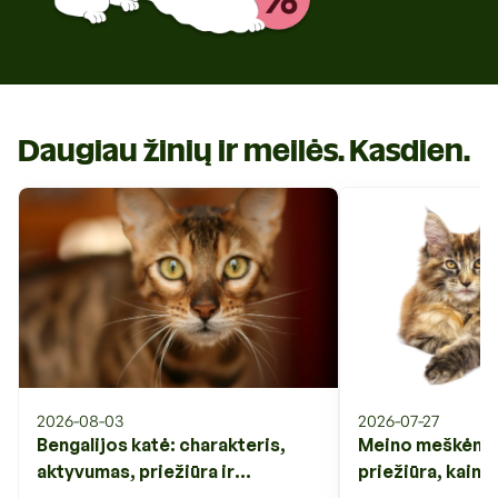
Daugiau žinių ir meilės. Kasdien.
2026-08-03
2026-07-27
Bengalijos katė: charakteris,
Meino meškėnas:
aktyvumas, priežiūra ir
priežiūra, kaina 
svarbiausi veislės ypatumai
veislės ypatuma