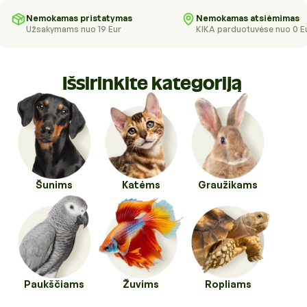
Higienos priemonės
Kraikai
Nemokamas pristatymas
Nemokamas atsiėmimas
Užsakymams nuo 19 Eur
KIKA parduotuvėse nuo 0 E
Kirpykloms, parodoms
Transportavimo priemonės
Drabužiai ir batukai
Veterinarinės prekės
Išsirinkite kategoriją
Transportavimo priemonės
Pavadėliai, antkakliai, petnešos
Veterinarinės prekės
Tualetai ir jų priedai
Šunims
Katėms
Graužikams
Paukščiams
Žuvims
Ropliams