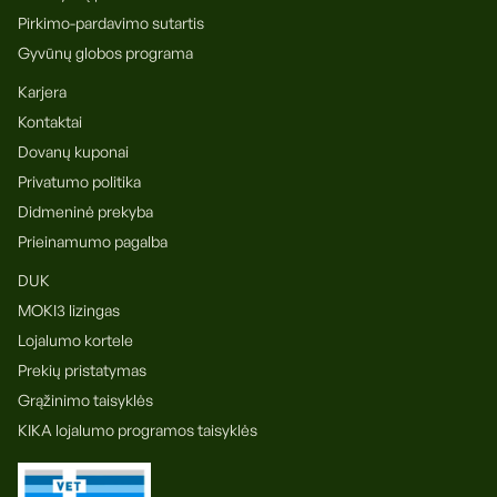
Pirkimo-pardavimo sutartis
Gyvūnų globos programa
Karjera
Kontaktai
Dovanų kuponai
Privatumo politika
Didmeninė prekyba
Prieinamumo pagalba
DUK
MOKI3 lizingas
Lojalumo kortele
Prekių pristatymas
Grąžinimo taisyklės
KIKA lojalumo programos taisyklės