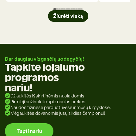
Žiūrėti viską
Dar daugiau vizgančių uodegyčių!
Tapkite lojalumo
programos
nariu!
Džiaukitės išskirtinėmis nuolaidomis.
Pirmieji sužinokite apie naujas prekes.
Naudos fizinėse parduotuvėse ir mūsų kirpyklose.
Mėgaukitės dovanomis jūsų širdies čempionui!
Tapti nariu