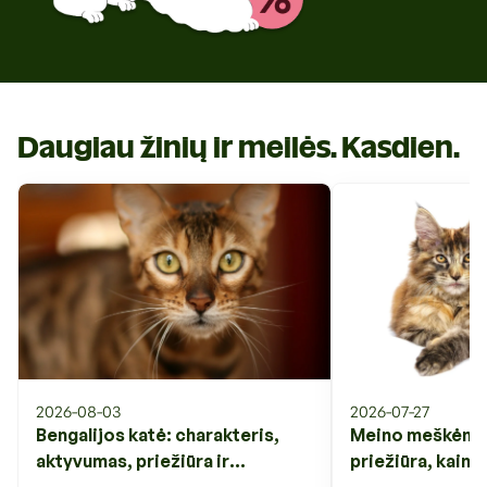
Daugiau žinių ir meilės. Kasdien.
2026-08-03
2026-07-27
Bengalijos katė: charakteris,
Meino meškėnas:
aktyvumas, priežiūra ir
priežiūra, kaina 
svarbiausi veislės ypatumai
veislės ypatuma