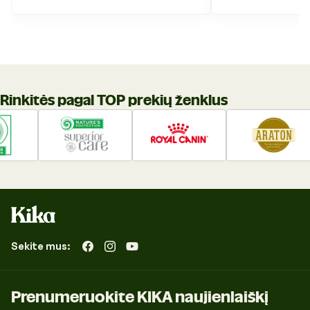
Rinkitės pagal TOP prekių ženklus
Sekite mus:
„Facebook“
„Instagram“
„YouTube“
Prenumeruokite KIKA naujienlaiškį