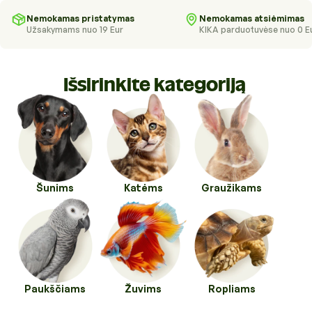
Higienos priemonės
Kraikai
Nemokamas pristatymas
Nemokamas atsiėmimas
Užsakymams nuo 19 Eur
KIKA parduotuvėse nuo 0 E
Kirpykloms, parodoms
Transportavimo priemonės
Drabužiai ir batukai
Veterinarinės prekės
Išsirinkite kategoriją
Transportavimo priemonės
Pavadėliai, antkakliai, petnešos
Veterinarinės prekės
Tualetai ir jų priedai
Šunims
Katėms
Graužikams
Paukščiams
Žuvims
Ropliams