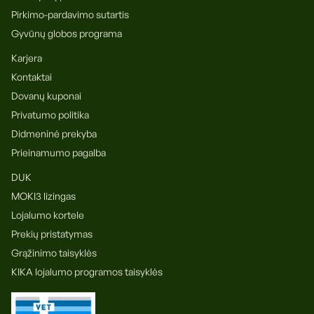
Pirkimo-pardavimo sutartis
Gyvūnų globos programa
Karjera
Kontaktai
Dovanų kuponai
Privatumo politika
Didmeninė prekyba
Prieinamumo pagalba
DUK
MOKI3 lizingas
Lojalumo kortele
Prekių pristatymas
Grąžinimo taisyklės
KIKA lojalumo programos taisyklės