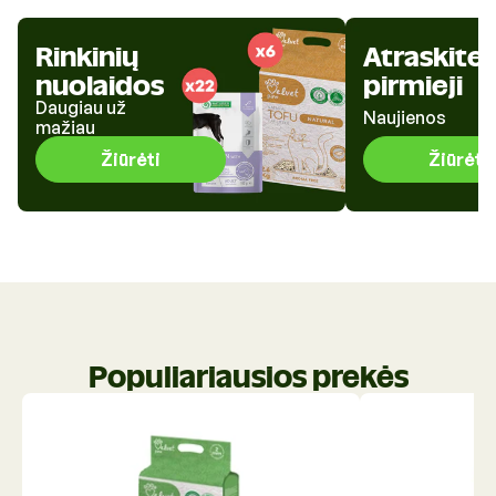
Rinkinių
Atraskite
nuolaidos
pirmieji
Daugiau už
Naujienos
mažiau
Žiūrėti
Žiūrėti
Populiariausios prekės