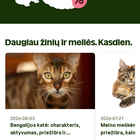
Daugiau žinių ir meilės. Kasdien.
2026-08-03
2026-07-27
Bengalijos katė: charakteris,
Meino meškėnas:
aktyvumas, priežiūra ir
priežiūra, kaina 
svarbiausi veislės ypatumai
veislės ypatuma