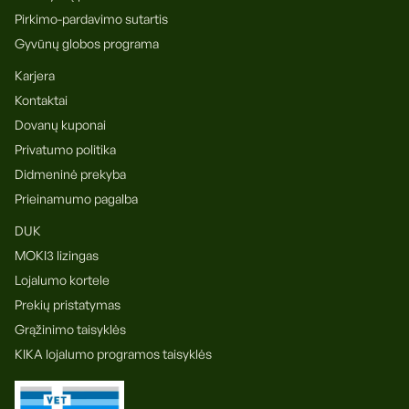
Pirkimo-pardavimo sutartis
Gyvūnų globos programa
Karjera
Kontaktai
Dovanų kuponai
Privatumo politika
Didmeninė prekyba
Prieinamumo pagalba
DUK
MOKI3 lizingas
Lojalumo kortele
Prekių pristatymas
Grąžinimo taisyklės
KIKA lojalumo programos taisyklės