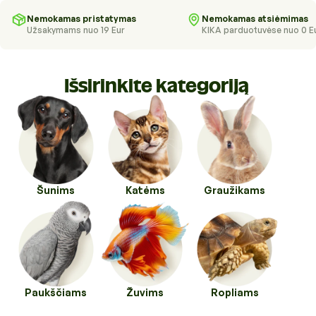
Higienos priemonės
Kraikai
Nemokamas pristatymas
Nemokamas atsiėmimas
Užsakymams nuo 19 Eur
KIKA parduotuvėse nuo 0 E
Kirpykloms, parodoms
Transportavimo priemonės
Drabužiai ir batukai
Veterinarinės prekės
Išsirinkite kategoriją
Transportavimo priemonės
Pavadėliai, antkakliai, petnešos
Veterinarinės prekės
Tualetai ir jų priedai
Šunims
Katėms
Graužikams
Paukščiams
Žuvims
Ropliams