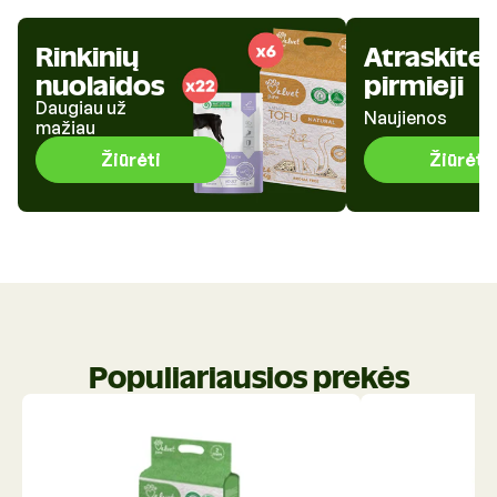
Rinkinių
Atraskite
nuolaidos
pirmieji
Daugiau už
Naujienos
mažiau
Žiūrėti
Žiūrėti
Populiariausios prekės