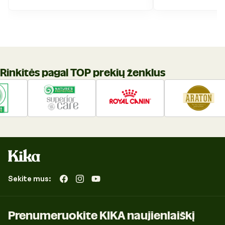
Rinkitės pagal TOP prekių ženklus
Sekite mus:
„Facebook“
„Instagram“
„YouTube“
Prenumeruokite KIKA naujienlaiškį