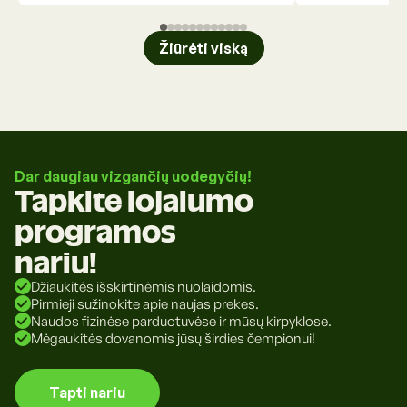
Žiūrėti viską
Dar daugiau vizgančių uodegyčių!
Tapkite lojalumo
programos
nariu!
Džiaukitės išskirtinėmis nuolaidomis.
Pirmieji sužinokite apie naujas prekes.
Naudos fizinėse parduotuvėse ir mūsų kirpyklose.
Mėgaukitės dovanomis jūsų širdies čempionui!
Tapti nariu