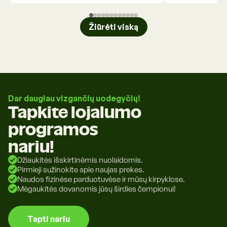
Žiūrėti viską
Dar daugiau vizgančių uodegyčių!
Tapkite lojalumo
programos
nariu!
Džiaukitės išskirtinėmis nuolaidomis.
Pirmieji sužinokite apie naujas prekes.
Naudos fizinėse parduotuvėse ir mūsų kirpyklose.
Mėgaukitės dovanomis jūsų širdies čempionui!
Tapti nariu