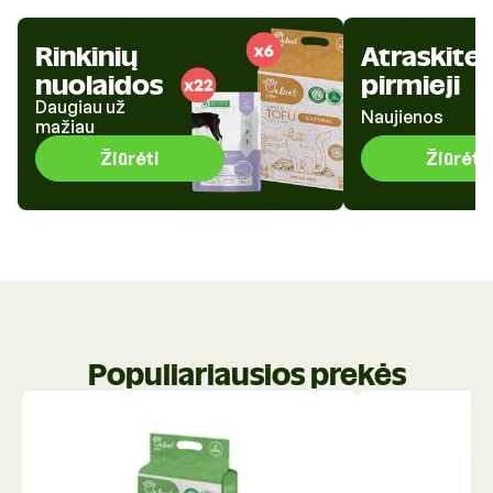
Rinkinių
Atraskite
nuolaidos
pirmieji
Daugiau už
Naujienos
mažiau
Žiūrėti
Žiūrėti
Populiariausios prekės