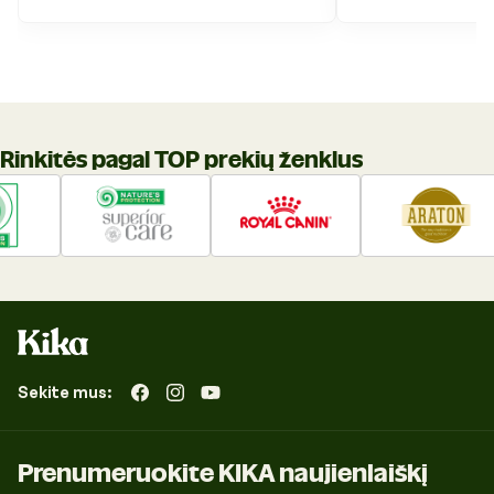
Rinkitės pagal TOP prekių ženklus
Sekite mus:
„Facebook“
„Instagram“
„YouTube“
Prenumeruokite KIKA naujienlaiškį