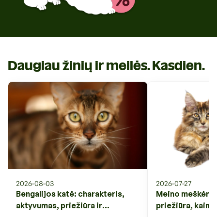
Daugiau žinių ir meilės. Kasdien.
2026-08-03
2026-07-27
Bengalijos katė: charakteris,
Meino meškėnas:
aktyvumas, priežiūra ir
priežiūra, kaina 
svarbiausi veislės ypatumai
veislės ypatuma