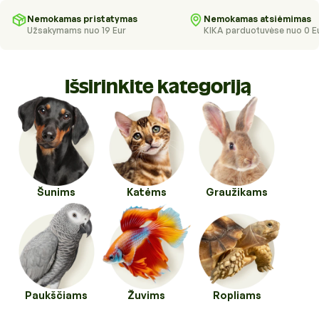
Higienos priemonės
Kraikai
Nemokamas pristatymas
Nemokamas atsiėmimas
Užsakymams nuo 19 Eur
KIKA parduotuvėse nuo 0 E
Kirpykloms, parodoms
Transportavimo priemonės
Drabužiai ir batukai
Veterinarinės prekės
Išsirinkite kategoriją
Transportavimo priemonės
Pavadėliai, antkakliai, petnešos
Veterinarinės prekės
Tualetai ir jų priedai
Šunims
Katėms
Graužikams
Paukščiams
Žuvims
Ropliams