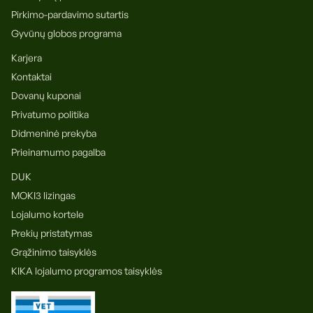
Pirkimo-pardavimo sutartis
Gyvūnų globos programa
Karjera
Kontaktai
Dovanų kuponai
Privatumo politika
Didmeninė prekyba
Prieinamumo pagalba
DUK
MOKI3 lizingas
Lojalumo kortele
Prekių pristatymas
Grąžinimo taisyklės
KIKA lojalumo programos taisyklės