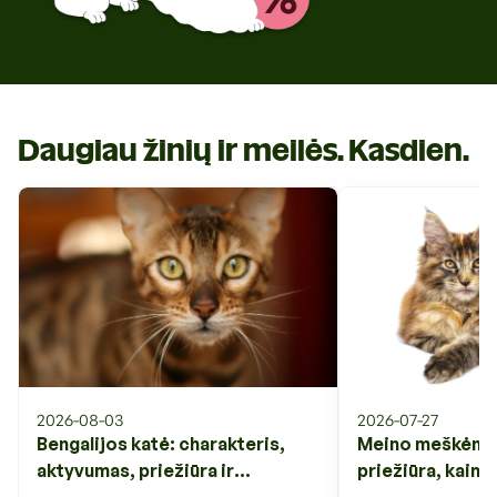
Daugiau žinių ir meilės. Kasdien.
2026-08-03
2026-07-27
Bengalijos katė: charakteris,
Meino meškėnas:
aktyvumas, priežiūra ir
priežiūra, kaina 
svarbiausi veislės ypatumai
veislės ypatuma