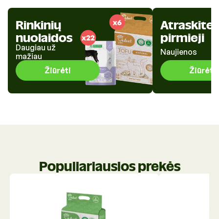
Rinkinių
Atraskite
nuolaidos
pirmieji
Daugiau už
Naujienos
mažiau
Žiūrėti
Žiūrėti
Populiariausios prekės