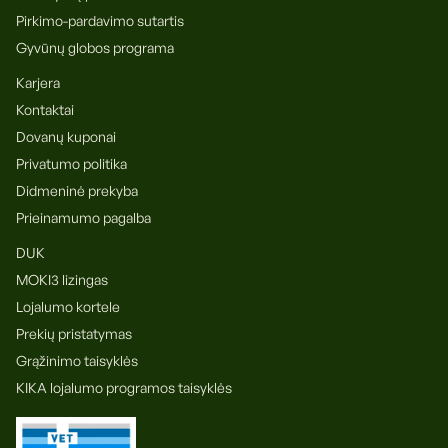
Pirkimo-pardavimo sutartis
Gyvūnų globos programa
Karjera
Kontaktai
Dovanų kuponai
Privatumo politika
Didmeninė prekyba
Prieinamumo pagalba
DUK
MOKI3 lizingas
Lojalumo kortele
Prekių pristatymas
Grąžinimo taisyklės
KIKA lojalumo programos taisyklės