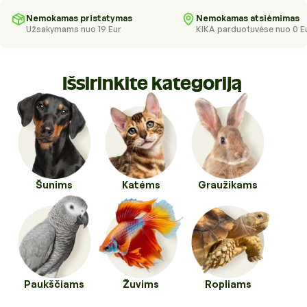
Higienos priemonės
Kraikai
Nemokamas pristatymas
Nemokamas atsiėmimas
Užsakymams nuo 19 Eur
KIKA parduotuvėse nuo 0 E
Kirpykloms, parodoms
Transportavimo priemonės
Drabužiai ir batukai
Veterinarinės prekės
Išsirinkite kategoriją
Transportavimo priemonės
Pavadėliai, antkakliai, petnešos
Veterinarinės prekės
Tualetai ir jų priedai
Šunims
Katėms
Graužikams
Paukščiams
Žuvims
Ropliams