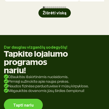
Žiūrėti viską
Dar daugiau vizgančių uodegyčių!
Tapkite lojalumo
programos
nariu!
Džiaukitės išskirtinėmis nuolaidomis.
Pirmieji sužinokite apie naujas prekes.
Naudos fizinėse parduotuvėse ir mūsų kirpyklose.
Mėgaukitės dovanomis jūsų širdies čempionui!
Tapti nariu