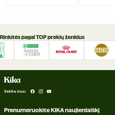
Rinkitės pagal TOP prekių ženklus
Sekite mus:
„Facebook“
„Instagram“
„YouTube“
Prenumeruokite KIKA naujienlaiškį