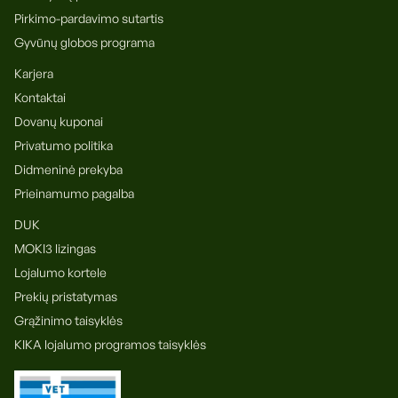
Pirkimo-pardavimo sutartis
Gyvūnų globos programa
Karjera
Kontaktai
Dovanų kuponai
Privatumo politika
Didmeninė prekyba
Prieinamumo pagalba
DUK
MOKI3 lizingas
Lojalumo kortele
Prekių pristatymas
Grąžinimo taisyklės
KIKA lojalumo programos taisyklės