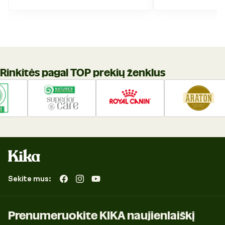
Rinkitės pagal TOP prekių ženklus
Sekite mus:
„Facebook“
„Instagram“
„YouTube“
Prenumeruokite KIKA naujienlaiškį