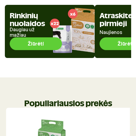
Rinkinių
Atraskite
nuolaidos
pirmieji
Daugiau už
Naujienos
mažiau
Žiūrėti
Žiūrėti
Populiariausios prekės