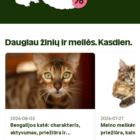
Daugiau žinių ir meilės. Kasdien.
2026-08-03
2026-07-27
Bengalijos katė: charakteris,
Meino meškėnas:
aktyvumas, priežiūra ir
priežiūra, kaina 
svarbiausi veislės ypatumai
veislės ypatuma