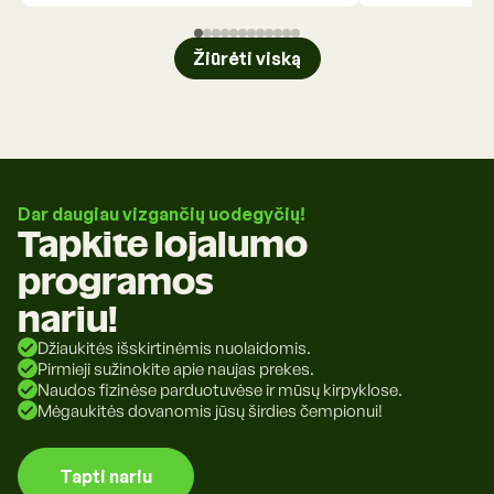
Žiūrėti viską
Dar daugiau vizgančių uodegyčių!
Tapkite lojalumo
programos
nariu!
Džiaukitės išskirtinėmis nuolaidomis.
Pirmieji sužinokite apie naujas prekes.
Naudos fizinėse parduotuvėse ir mūsų kirpyklose.
Mėgaukitės dovanomis jūsų širdies čempionui!
Tapti nariu