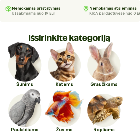
Higienos priemonės
Kraikai
Nemokamas pristatymas
Nemokamas atsiėmimas
Užsakymams nuo 19 Eur
KIKA parduotuvėse nuo 0 E
Kirpykloms, parodoms
Transportavimo priemonės
Drabužiai ir batukai
Veterinarinės prekės
Išsirinkite kategoriją
Transportavimo priemonės
Pavadėliai, antkakliai, petnešos
Veterinarinės prekės
Tualetai ir jų priedai
Šunims
Katėms
Graužikams
Paukščiams
Žuvims
Ropliams