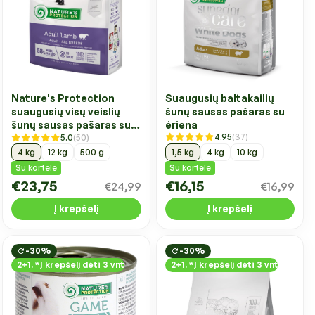
Suaugusių baltakailių
Nature's Protection
šunų sausas pašaras su
suaugusių visų veislių
ėriena
šunų sausas pašaras su
4.95
(37)
5.0
(50)
ėriena
1,5 kg
4 kg
10 kg
4 kg
12 kg
500 g
Su kortele
Su kortele
€23,75
€16,15
€24,99
€16,99
Į krepšelį
Į krepšelį
-30%
-30%
2+1. *Į krepšelį dėti 3 vnt
2+1. *Į krepšelį dėti 3 vnt