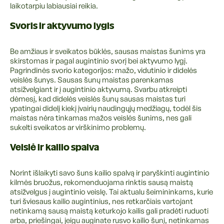
laikotarpiu labiausiai reikia.
Svoris ir aktyvumo lygis
Be amžiaus ir sveikatos būklės, sausas maistas šunims yra
skirstomas ir pagal augintinio svorį bei aktyvumo lygį.
Pagrindinės svorio kategorijos: mažo, vidutinio ir didelės
veislės šunys. Sausas šunų maistas parenkamas
atsižvelgiant ir į augintinio aktyvumą. Svarbu atkreipti
dėmesį, kad didelės veislės šunų sausas maistas turi
ypatingai didelį kiekį įvairių naudingųjų medžiagų, todėl šis
maistas nėra tinkamas mažos veislės šunims, nes gali
sukelti sveikatos ar virškinimo problemų.
Veislė ir kailio spalva
Norint išlaikyti savo šuns kailio spalvą ir paryškinti augintinio
kilmės bruožus, rekomenduojama rinktis sausą maistą
atsižvelgus į augintinio veislę. Tai aktualu šeimininkams, kurie
turi šviesaus kailio augintinius, nes retkarčiais vartojant
netinkamą sausą maistą keturkojo kailis gali pradėti ruduoti
arba, priešingai, jeigu auginate rusvo kailio šunį, netinkamas