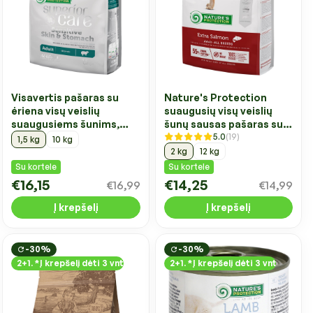
Visavertis pašaras su
Nature's Protection
ėriena visų veislių
suaugusių visų veislių
suaugusiems šunims,
šunų sausas pašaras su
5.0
(19)
turintiems jautrią odą ir
lašiša
1,5 kg
10 kg
virškinimo sistemą
2 kg
12 kg
Su kortele
Su kortele
€16,15
€14,25
€16,99
€14,99
Į krepšelį
Į krepšelį
-30%
-30%
2+1. *Į krepšelį dėti 3 vnt
2+1. *Į krepšelį dėti 3 vnt