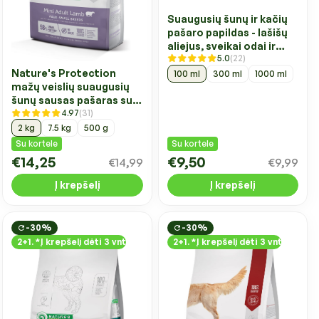
Suaugusių šunų ir kačių
pašaro papildas - lašišų
aliejus, sveikai odai ir
5.0
(22)
kailiui palaikyti
Nature's Protection
100 ml
300 ml
1000 ml
mažų veislių suaugusių
šunų sausas pašaras su
4.97
(31)
ėriena
2 kg
7.5 kg
500 g
Su kortele
Su kortele
€14,25
€9,50
€14,99
€9,99
Į krepšelį
Į krepšelį
-30%
-30%
2+1. *Į krepšelį dėti 3 vnt
2+1. *Į krepšelį dėti 3 vnt