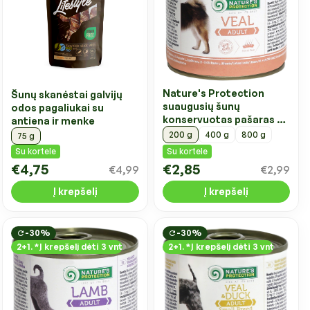
Nature's Protection
Šunų skanėstai galvijų
suaugusių šunų
odos pagaliukai su
konservuotas pašaras su
antiena ir menke
veršiena
200 g
400 g
800 g
75 g
Su kortele
Su kortele
€4,75
€2,85
€4,99
€2,99
Į krepšelį
Į krepšelį
-30%
-30%
2+1. *Į krepšelį dėti 3 vnt
2+1. *Į krepšelį dėti 3 vnt