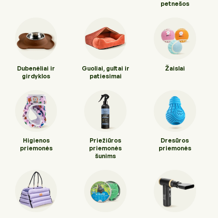
Higienos priemonės
petnešos
Kraikai
Kirpykloms, parodoms
Transportavimo priemonės
Drabužiai ir batukai
Veterinarinės prekės
Dubenėliai ir
Guoliai, gultai ir
Žaislai
Transportavimo priemonės
girdyklos
patiesimai
Pavadėliai, antkakliai, petnešos
Veterinarinės prekės
Tualetai ir jų priedai
Higienos
Priežiūros
Dresūros
priemonės
priemonės
priemonės
šunims