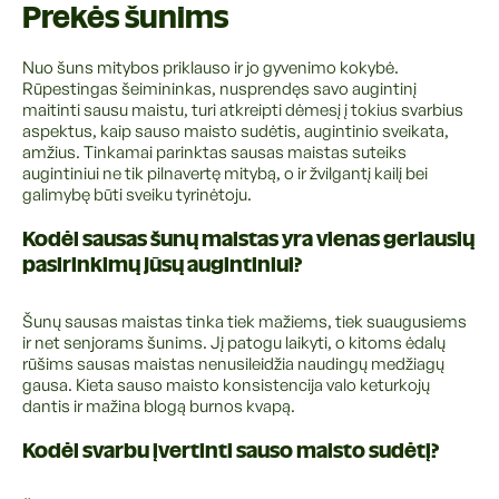
Prekės šunims
Nuo šuns mitybos priklauso ir jo gyvenimo kokybė.
Rūpestingas šeimininkas, nusprendęs savo augintinį
maitinti sausu maistu, turi atkreipti dėmesį į tokius svarbius
aspektus, kaip sauso maisto sudėtis, augintinio sveikata,
amžius. Tinkamai parinktas sausas maistas suteiks
augintiniui ne tik pilnavertę mitybą, o ir žvilgantį kailį bei
galimybę būti sveiku tyrinėtoju.
Kodėl sausas šunų maistas yra vienas geriausių
pasirinkimų jūsų augintiniui?
Šunų sausas maistas tinka tiek mažiems, tiek suaugusiems
ir net senjorams šunims. Jį patogu laikyti, o kitoms ėdalų
rūšims sausas maistas nenusileidžia naudingų medžiagų
gausa. Kieta sauso maisto konsistencija valo keturkojų
dantis ir mažina blogą burnos kvapą.
Kodėl svarbu įvertinti sauso maisto sudėtį?