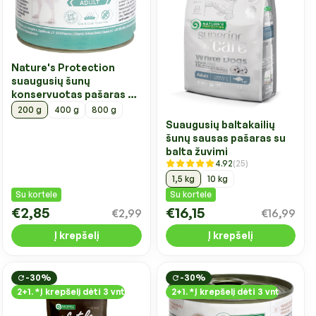
Nature's Protection
suaugusių šunų
konservuotas pašaras su
žvėriena
200 g
400 g
800 g
Suaugusių baltakailių
šunų sausas pašaras su
balta žuvimi
4.92
(25)
1,5 kg
10 kg
Su kortele
Su kortele
€2,85
€16,15
€2,99
€16,99
Į krepšelį
Į krepšelį
-30%
-30%
2+1. *Į krepšelį dėti 3 vnt
2+1. *Į krepšelį dėti 3 vnt