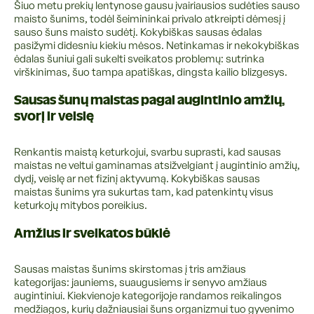
Šiuo metu prekių lentynose gausu įvairiausios sudėties sauso
maisto šunims, todėl šeimininkai privalo atkreipti dėmesį į
sauso šuns maisto sudėtį. Kokybiškas sausas ėdalas
pasižymi didesniu kiekiu mėsos. Netinkamas ir nekokybiškas
ėdalas šuniui gali sukelti sveikatos problemų: sutrinka
virškinimas, šuo tampa apatiškas, dingsta kailio blizgesys.
Sausas šunų maistas pagal augintinio amžių,
svorį ir veislę
Renkantis maistą keturkojui, svarbu suprasti, kad sausas
maistas ne veltui gaminamas atsižvelgiant į augintinio amžių,
dydį, veislę ar net fizinį aktyvumą. Kokybiškas sausas
maistas šunims yra sukurtas tam, kad patenkintų visus
keturkojų mitybos poreikius.
Amžius ir sveikatos būklė
Sausas maistas šunims skirstomas į tris amžiaus
kategorijas: jauniems, suaugusiems ir senyvo amžiaus
augintiniui. Kiekvienoje kategorijoje randamos reikalingos
medžiagos, kurių dažniausiai šuns organizmui tuo gyvenimo