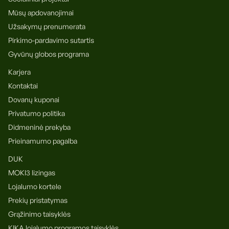
Mūsų apdovanojimai
Užsakymų prenumerata
Pirkimo-pardavimo sutartis
Gyvūnų globos programa
Karjera
Kontaktai
Dovanų kuponai
Privatumo politika
Didmeninė prekyba
Prieinamumo pagalba
DUK
MOKI3 lizingas
Lojalumo kortele
Prekių pristatymas
Grąžinimo taisyklės
KIKA lojalumo programos taisyklės