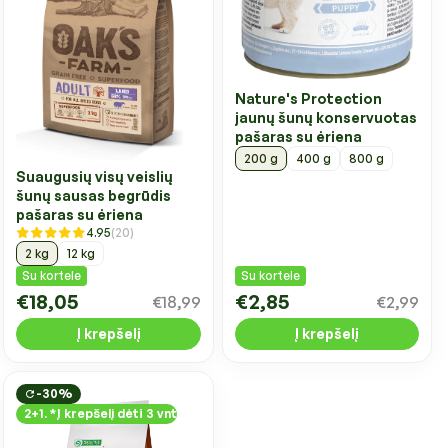
Nature's Protection
jaunų šunų konservuotas
pašaras su ėriena
200 g
400 g
800 g
Suaugusių visų veislių
šunų sausas begrūdis
pašaras su ėriena
4.95
(20)
2 kg
12 kg
Su kortele
Su kortele
€18,05
€2,85
€18,99
€2,99
Į krepšelį
Į krepšelį
-30%
2+1. *Į krepšelį dėti 3 vnt