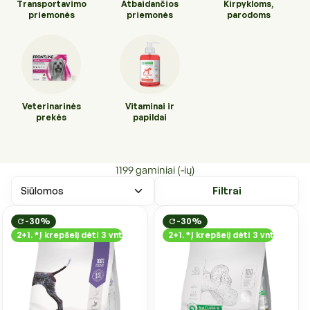
Transportavimo
Atbaidančios
Kirpykloms,
priemonės
priemonės
parodoms
Veterinarinės
Vitaminai ir
prekės
papildai
1199 gaminiai (-ių)
Filtrai
-30%
-30%
2+1. *Į krepšelį dėti 3 vnt
2+1. *Į krepšelį dėti 3 vnt