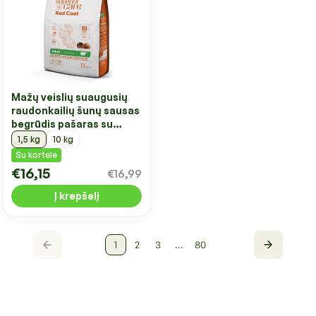
Mažų veislių suaugusių
raudonkailių šunų sausas
begrūdis pašaras su
ėriena
1,5 kg
10 kg
Su kortele
€16,15
€16,99
Į krepšelį
1
2
3
…
80