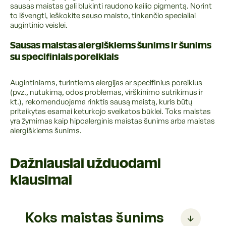
sausas maistas gali blukinti raudono kailio pigmentą. Norint
to išvengti, ieškokite sauso maisto, tinkančio specialiai
augintinio veislei.
Sausas maistas alergiškiems šunims ir šunims
su specifiniais poreikiais
Augintiniams, turintiems alergijas ar specifinius poreikius
(pvz., nutukimą, odos problemas, virškinimo sutrikimus ir
kt.), rekomenduojama rinktis sausą maistą, kuris būtų
pritaikytas esamai keturkojo sveikatos būklei. Toks maistas
yra žymimas kaip hipoalerginis maistas šunims arba maistas
alergiškiems šunims.
Dažniausiai užduodami
klausimai
Koks maistas šunims