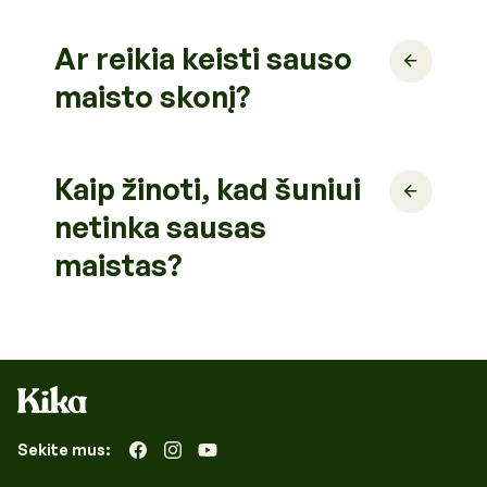
Ar reikia keisti sauso
maisto skonį?
Kaip žinoti, kad šuniui
netinka sausas
maistas?
Sekite mus:
„Facebook“
„Instagram“
„YouTube“