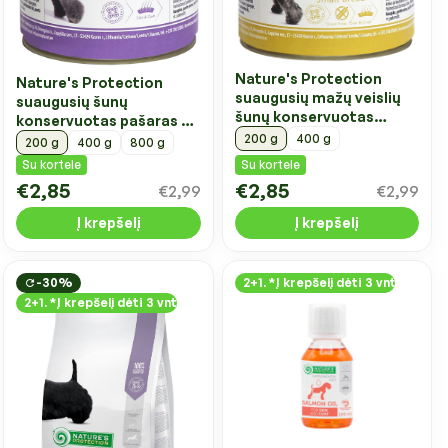
Nature's Protection
Nature's Protection
suaugusių mažų veislių
suaugusių šunų
šunų konservuotas
konservuotas pašaras su
pašaras su veršiena ir
ėriena
200 g
400 g
200 g
400 g
800 g
antiena
Su kortele
Su kortele
€2,85
€2,85
€2,99
€2,99
Į krepšelį
Į krepšelį
-30%
2+1. *Į krepšelį dėti 3 vnt
2+1. *Į krepšelį dėti 3 vnt